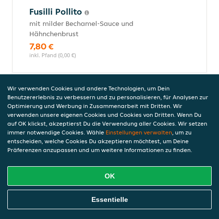
Fusilli Pollito
mit milder Bechamel-Sauce und
Hähnchenbrust
7,80 €
inkl. Pfand (0,00 €)
Wir verwenden Cookies und andere Technologien, um Dein
Spaghetti Bologna
Benutzererlebnis zu verbessern und zu personalisieren, für Analysen zur
Optimierung und Werbung in Zusammenarbeit mit Dritten. Wir
mit Tomaten-Fleischsauce aus Bio-Rinder-
verwenden unsere eigenen Cookies und Cookies von Dritten. Wenn Du
Hackfleisch
auf OK klickst, akzeptierst Du die Verwendung aller Cookies. Wir setzen
7,80 €
immer notwendige Cookies. Wähle
Einstellungen verwalten
, um zu
inkl. Pfand (0,00 €)
entscheiden, welche Cookies Du akzeptieren möchtest, um Deine
Präferenzen anzupassen und um weitere Informationen zu finden.
OK
Bambini Pizza Signor Rossi
(vegetarisch)
Online Essen Bestellen
Essentielle
mit Tomatensauce und mildem Mozzarella
6,80 €