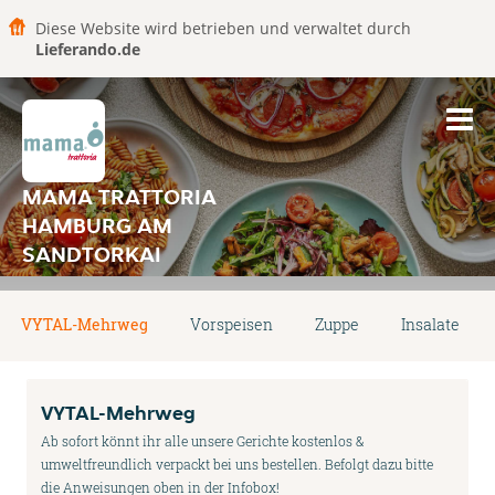
Diese Website wird betrieben und verwaltet durch
Lieferando.de
MAMA TRATTORIA
HAMBURG AM
SANDTORKAI
VYTAL-Mehrweg
Vorspeisen
Zuppe
Insalate
VYTAL-Mehrweg
Ab sofort könnt ihr alle unsere Gerichte kostenlos &
umweltfreundlich verpackt bei uns bestellen. Befolgt dazu bitte
die Anweisungen oben in der Infobox!